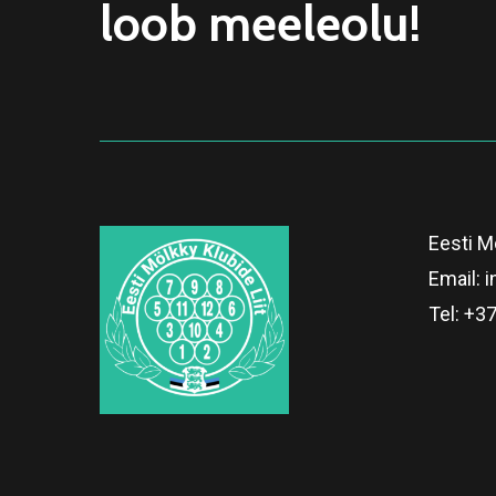
loob meeleolu!
Eesti Mö
Email:
i
Tel:
+37