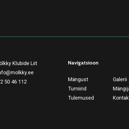
Navigatsioon
lkky Klubide Liit
nfo@molkky.ee
Mängust
Galerii
2 50 46 112
Turniirid
Mängij
Tulemused
Kontak