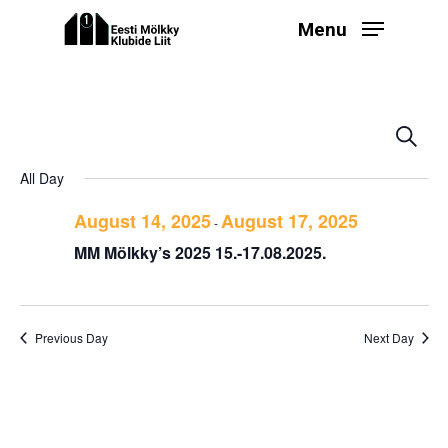
Skip
Menu
to
main
content
Even
Ev
Search
Select
V
Sear
All Day
date.
Na
and
August 14, 2025
August 17, 2025
-
View
MM Mölkky’s 2025 15.-17.08.2025.
Navi
Previous Day
Next Day