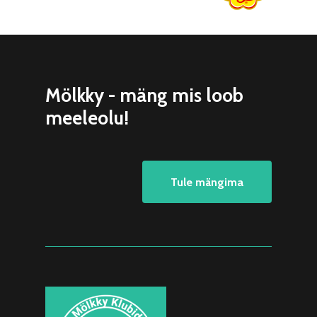
Mölkky - mäng mis loob
meeleolu!
Tule mängima