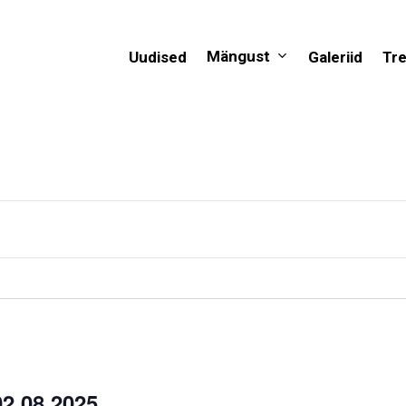
Mängust
Uudised
Galeriid
Tr
2.08.2025.