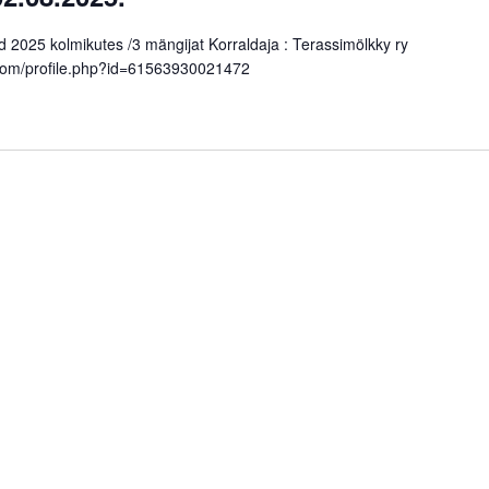
d 2025 kolmikutes /3 mängijat Korraldaja : Terassimölkky ry
k.com/profile.php?id=61563930021472