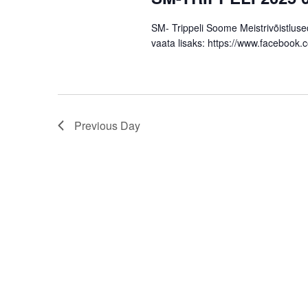
Navigation
SM- Trippeli Soome Meistrivõistluse
vaata lisaks: https://www.faceboo
Previous Day