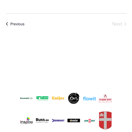
Next
Events
Previous
Events