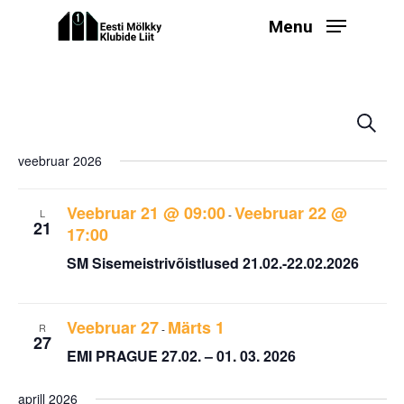
Skip
Menu
to
main
content
Even
Ev
Search
Select
V
Sear
veebruar 2026
date.
Na
and
View
Veebruar 21 @ 09:00
Veebruar 22 @
L
-
21
17:00
Navi
SM Sisemeistrivõistlused 21.02.-22.02.2026
Veebruar 27
Märts 1
R
-
27
EMI PRAGUE 27.02. – 01. 03. 2026
aprill 2026