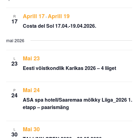
Aprill 17
Aprill 19
R
-
17
Costa del Sol 17.04.-19.04.2026.
mai 2026
Mai 23
L
23
Eesti võistkondlik Karikas 2026 – 4 liiget
Mai 24
P
24
ASA spa hotell/Saaremaa mölkky Liiga_2026 1.
etapp – paarismäng
Mai 30
L
30