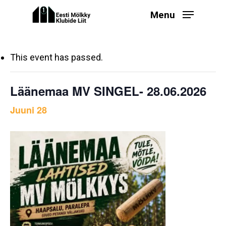
Skip
Menu
to
main
content
This event has passed.
Läänemaa MV SINGEL- 28.06.2026
Juuni 28