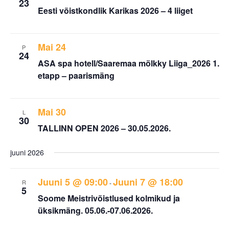
23
Eesti võistkondlik Karikas 2026 – 4 liiget
Mai 24
P
24
ASA spa hotell/Saaremaa mölkky Liiga_2026 1.
etapp – paarismäng
Mai 30
L
30
TALLINN OPEN 2026 – 30.05.2026.
juuni 2026
Juuni 5 @ 09:00
Juuni 7 @ 18:00
R
-
5
Soome Meistrivõistlused kolmikud ja
üksikmäng. 05.06.-07.06.2026.