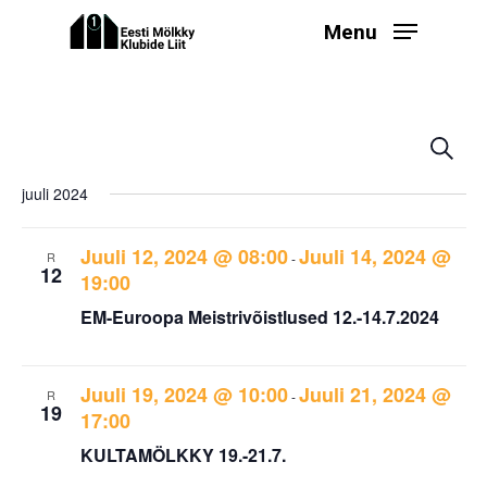
Skip
Menu
to
main
content
Even
Ev
Search
Select
V
Sear
juuli 2024
date.
Na
and
View
Juuli 12, 2024 @ 08:00
Juuli 14, 2024 @
R
-
12
19:00
Navi
EM-Euroopa Meistrivõistlused 12.-14.7.2024
Juuli 19, 2024 @ 10:00
Juuli 21, 2024 @
R
-
19
17:00
KULTAMÖLKKY 19.-21.7.