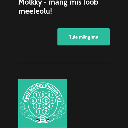
Mölkky - mäng mis loob
meeleolu!
Tule mängima