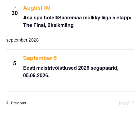
August 30
P
30
Asa spa hotell/Saaremaa mölkky liiga 5.etapp/
The Final, üksikmäng
september 2026
September 5
L
5
Eesti meistrivõistlused 2026 segapaarid,
05.09.2026.
Next
Events
Previous
Events