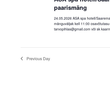
Navigation
paarismäng
24.05.2026 ASA spa hotell/Saarema
mänguväljak kell 11:00 osavõtutasu -
tarvopihlas@gmail.com või sk kaarm
Previous Day