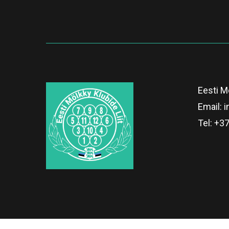
Eesti Mö
Email:
i
Tel:
+37