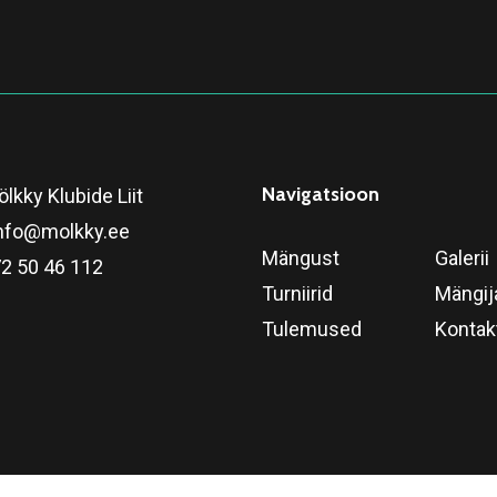
Navigatsioon
lkky Klubide Liit
nfo@molkky.ee
Mängust
Galerii
2 50 46 112
Turniirid
Mängij
Tulemused
Kontak