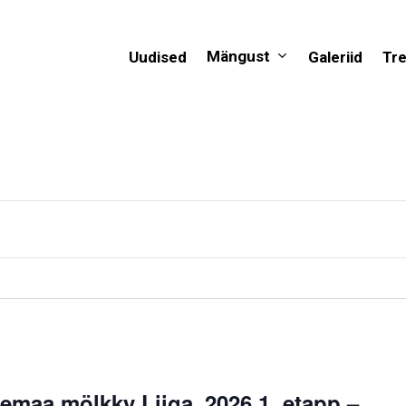
Mängust
Uudised
Galeriid
Tr
emaa mölkky Liiga_2026 1. etapp –