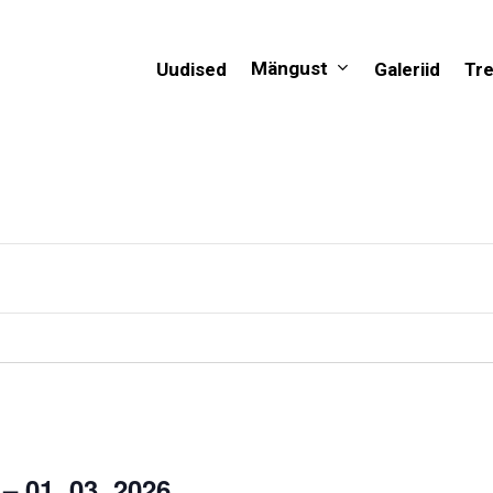
Mängust
Uudised
Galeriid
Tr
 01. 03. 2026