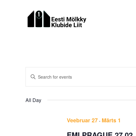
Skip
to
main
content
Events
Enter
Keyword.
Search
Search
All Day
and
for
Events
Views
Veebruar 27
Märts 1
-
by
EMI PRAGUE 27.02. –
Keyword.