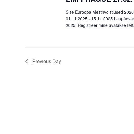
Navigation
Sise Euroopa Mestrivõistlused 2026,
01.11.2025.- 15.11.2025 Laupäevast,
2025: Registreerimine avatakse IMO ri
Previous Day