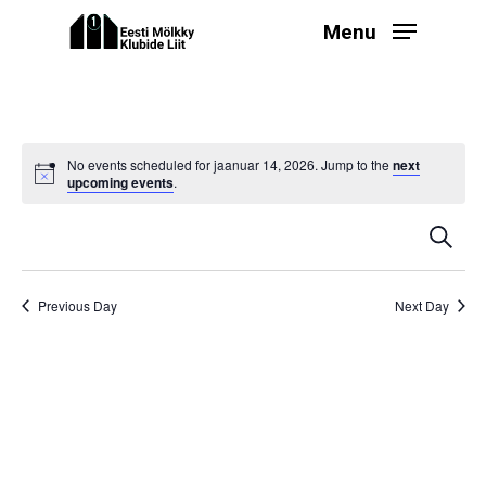
Skip
Menu
to
main
content
No events scheduled for jaanuar 14, 2026. Jump to the
next
upcoming events
.
Even
Ev
Search
Select
V
Sear
date.
Na
and
Previous Day
Next Day
View
Navi