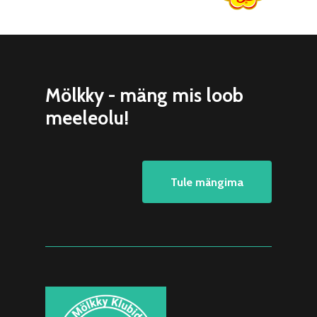
Mölkky - mäng mis loob
meeleolu!
Tule mängima