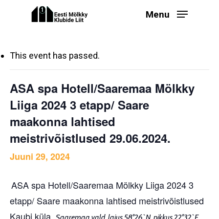
Skip
Menu
to
main
content
This event has passed.
ASA spa Hotell/Saaremaa Mölkky
Liiga 2024 3 etapp/ Saare
maakonna lahtised
meistrivõistlused 29.06.2024.
Juuni 29, 2024
ASA spa Hotell/Saaremaa Mölkky Liiga 2024 3
etapp/ Saare maakonna lahtised meistrivõistlused
Kaubi küla,
Saaremaa vald, laius 58°26`N, pikkus 22°32`E