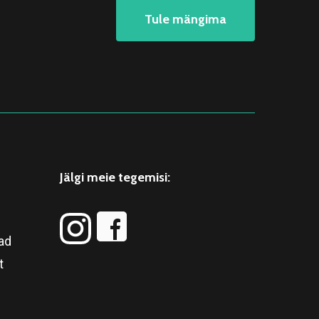
Tule mängima
Jälgi meie tegemisi:
ad
t