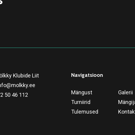
Navigatsioon
lkky Klubide Liit
nfo@molkky.ee
Mängust
Galerii
2 50 46 112
Turniirid
Mängij
Tulemused
Kontak