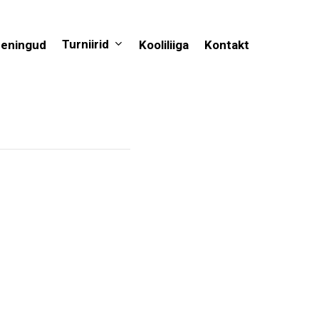
Turniirid
eeningud
Kooliliiga
Kontakt