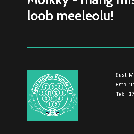
loob meeleolu!
Eesti Mö
Email:
i
Tel:
+37