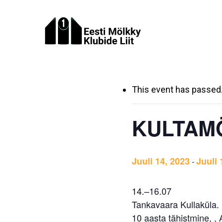
Skip
to
main
content
This event has passed
KULTAM
Juuli 14, 2023
Juuli 
-
14.
–
16.07
Tankavaara Kullaküla.
10 aasta tähistmine, , 