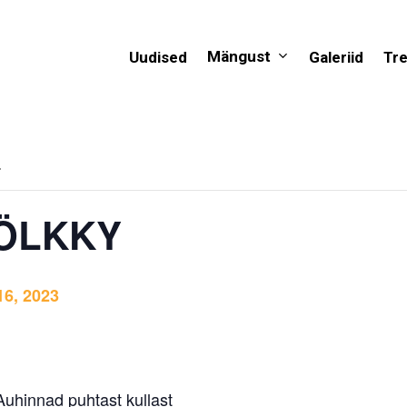
Mängust
Uudised
Galeriid
Tr
.
ÖLKKY
16, 2023
Auhinnad puhtast kullast