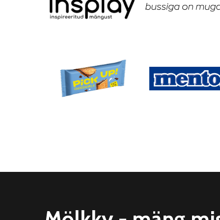
Mölkky - mäng mi