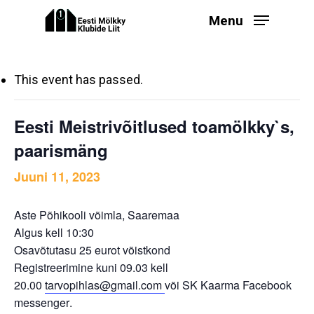
Skip
Menu
to
main
content
This event has passed.
Eesti Meistrivõitlused toamölkky`s,
paarismäng
Juuni 11, 2023
Aste Põhikooli võimla, Saaremaa
Algus kell 10:30
Osavõtutasu 25
eurot võistkond
Registreerimine kuni 09.03 kell
20.00
tarvopihlas@gmail.com
või SK Kaarma Facebook
m
essenger
.