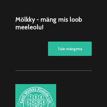
Mölkky - mäng mis loob
meeleolu!
Tule mängima