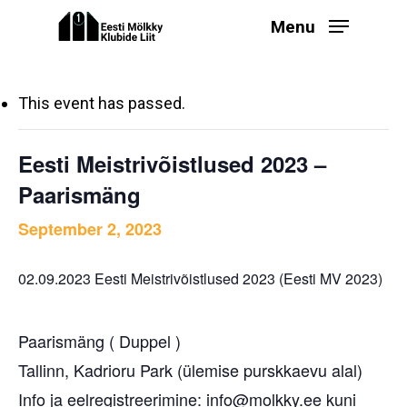
Skip
Menu
to
main
content
This event has passed.
Eesti Meistrivõistlused 2023 –
Paarismäng
September 2, 2023
02.09.2023 Eesti Meistrivõistlused 2023 (Eesti MV 2023)
Paarismäng ( Duppel )
Tallinn, Kadrioru Park (
ülemise purskkaevu alal)
Info ja eelregistreerimine: info@molkky.ee kuni