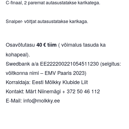
C-finaal, 2 paremat autasustatakse karikatega.
Snaiper- võitjat autasustatakse karikaga.
Osavõtutasu
( võimalus tasuda ka
40 € tiim
kohapeal).
Swedbank a/a EE222200221054511230 (selgitus:
võitkonna nimi – EMV Paaris 2023)
Korraldaja: Eesti Mölkky Klubide Liit
Kontakt: Märt Niinemägi + 372 50 46 112
E-Mail: info@molkky.ee